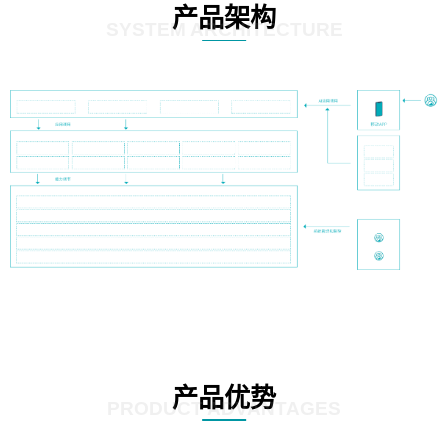
产品架构
SYSTEM ARCHITECTURE
产品优势
PRODUCT ADVANTAGES