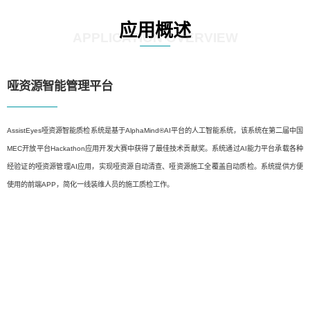
应用概述
APPLICATION OVERVIEW
哑资源智能管理平台
AssistEyes哑资源智能质检系统是基于AlphaMind®AI平台的人工智能系统，该系统在第二届中国
MEC开放平台Hackathon应用开发大赛中获得了最佳技术贡献奖。系统通过AI能力平台承载各种
经验证的哑资源管理AI应用，实现哑资源自动清查、哑资源施工全覆盖自动质检。系统提供方便
使用的前端APP，简化一线装维人员的施工质检工作。