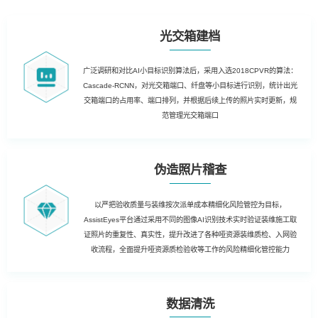
光交箱建档
广泛调研和对比AI小目标识别算法后，采用入选2018CPVR的算法：
Cascade-RCNN，对光交箱端口、纤盘等小目标进行识别，统计出光
交箱端口的占用率、端口排列，并根据后续上传的照片实时更新，规
范管理光交箱端口
伪造照片稽查
以严把验收质量与装维按次派单成本精细化风险管控为目标，
AssistEyes平台通过采用不同的图像AI识别技术实时验证装维施工取
证照片的重复性、真实性，提升改进了各种哑资源装维质检、入网验
收流程，全面提升哑资源质检验收等工作的风险精细化管控能力
数据清洗