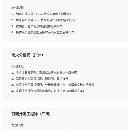
3、能对影片后期进行整体调色控制，具备一定审美感；
岗位职责：
4、在剪辑上会思考，有一定编导思维；
1、为客户提供基于Linux系统的运维支撑服务；
5、踏实， 勤奋，愿意在工作中不断学习，提高自我；
2、解答客户针对Linux及开源软件系统的咨询需求；
6、能与同事友好相处。
3、提供基于客户场景的自动化运维脚本；
4、操作系统健康巡检及操作系统安全加固等工作
岗位要求：
需求分析师（广州）
1、全日制本科计算机相关专业毕业，3年以上相关工作经验；
2、精通linux操作系统的运行维护，具有故障处理的能力
岗位职责：
3、熟练使用脚本语言，shell/python任一种，熟练使用Ansible
1、负责收集业务部门需求以及需求紧要优先级排序；
4、熟悉linux常见服务、中间件的基本原理、部署以及故障处理，如：Mysql、
2、制作需求相关流程图、原型图、需求报告；
Apache、Nginx、Zabbix、Kafka等
3、负责业务的需求调研、分析和管理工作，对需求文档进行管理；
5、熟悉主流虚拟化技术，如：VMware、KVM
4、发现业务操作流程中的痛点，并提出对应的解决方案；
6、具备网络方面的基础知识，熟悉常见的网络协议，如TCP/IP，转发原理，路由优
5、完成其他上级领导交予的任务和工作。
先级等
7、了解容器技术，熟悉docker或podman
8、有良好的文档编写能力和沟通能力，有RHCE证书优先
前端开发工程师（广州）
岗位要求：
1、本科以上学历，一年以上需求分析相关经验者优先；
岗位职责：
2、熟悉产品及需求规划工具，如:Axure、Xmind、MS Project等；