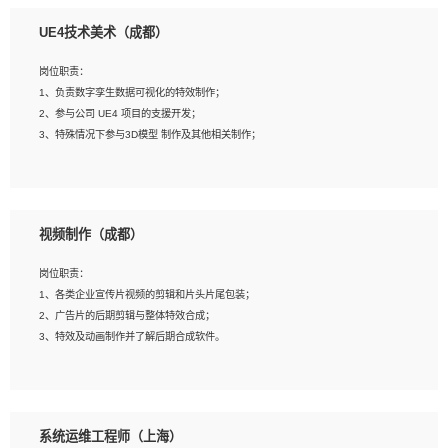
1、全日制本科相关专业，具有相关开发经验?年以上；
UE4技术美术（成都）
2、熟练掌握 Unity3D 程序开发，精通 C# 语言开发；
3、具有大量插件的使用调试经历，开发测试过 UWP 端程序者优先；
岗位职责：
4、有良好的沟通能力和团队合作意识；
1、负责数字孪生数据可视化的特效制作；
5、开发过 HoloLens 程序者优先。
2、参与公司 UE4 项目的支援开发；
3、特殊情况下参与3D模型 制作及其他相关制作；
岗位要求：
1、全日制本科以上学历，美术、动画相关专业毕业，具有相关效果制作经验2年以
视频制作（成都）
上；
2、熟练掌握 Particle 或 Niagara 制作特效模块；
岗位职责：
3、想象力丰富, 有一定的艺术审美深度；
1、各类企业宣传片视频的剪辑和片头片尾包装；
4、有良好的场景特效搭建功底；
2、广告片的后期剪辑与整体特效合成；
5、熟悉 3Ds Max 或者 Maya；
3、特效及动画制作并了解后期合成软件。
6、有良好的沟通能力和团队合作意识；
7、参与过建筑结构表现相关项目者优先
岗位要求：
1、热爱影视，责任心强，有强烈的兴趣和后期制作的主观能动性；
系统运维工程师（上海）
2、熟练使用After Effect、Photo Shop、熟练掌握视频剪辑和特效包装软件；