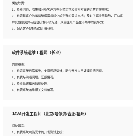
岗位职责：
建深度学习系统环境；
1、负责沟通、收集和分析客户方在业务监管和分析方面的运营管理需求；
4、熟悉OPENCV、HALCON等常用图像处理软件，熟练进行图像处理；
2、负责将客户的运营管理需求转化成完整的需求文档；及时了解业界趋势，汇总客
5、熟悉主流的分类算法、聚类算法和关联分析算法原理，能熟练使用神经网络算法
户反馈意见并与后台研发积极沟通，从而提升产品在市场中的竞争力；
的进行业务建模；
3、配合客户整理项目汇报材料。
6、对OCR领域有深入的研究，熟悉模型调参，压缩和整型化方法；
7、熟悉mysql、oracle、MongoDB、redis等其中一种数据库使用。
岗位要求：
软件系统运维工程师（长沙）
1、3年以上运营或解决方案的工作经验。
2、具备良好的逻辑能力、沟通能力和文字处理能力，能够从海量数据中发现关键特
岗位职责：
征，可独立提出完整的优化方案,并推动方案执行达成结果；熟练使用PPT、
1、负责系统日常运维，支撑现场运维，配合开发人员处理系统问题。
WORD、EXCEL等办公软件；
2、负责与沟通问题，汇报情况。
3、深入理解公司各项AI产品和技术信息；具有较强的文档编写能力，能独立撰写
3、负责系统相关数据处理。
PPT、方案建议书等，面试时需携带个人制作的专业PPT文件进行展示。
4、负责系统运维相关文档编写。
5、负责现场对接客户，沟通事项。
JAVA开发工程师（北京/哈尔滨/合肥/福州）
岗位要求：
1、计算机相关专业本科以上学历，1年以上软件系统运维经验。
岗位职责：
2、精通linux命令。
1、负责系统功能需求的开发测试上线；
3、熟悉oracle、mysql 数据库。