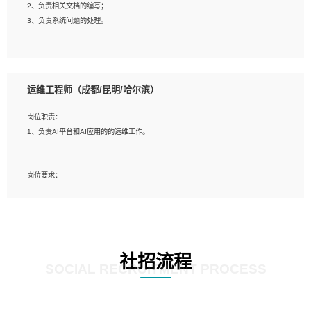
2、负责相关文档的编写；
4、善于沟通，具有良好的团队合作精神和协作能力。
3、负责系统问题的处理。
5、必须有实际的生产环境系统维护经验。
6、有中国移动安全态势系统相关项目经验优先考虑。
岗位要求：
1、精通java编程，熟悉vue和jsp编程；
运维工程师（成都/昆明/哈尔滨）
2、熟悉linux命令；
3、熟练使用springmvc、springcloud、webservice等框架进行开发；
岗位职责：
4、熟练使用oracle、mysql进行开发；
1、负责AI平台和AI应用的的运维工作。
5、熟悉流程开发如使用activiti；
6、计算机相关专业本科以上学历，3年以上开发工作经验。
岗位要求：
1、计算机相关专业，大专以上学历，2年以上开发运维工作经验；
2、必须具备的能力：有丰富的运维开发和K8S运维经验；熟悉K8S、Git、docker
等相关工具使用；熟练掌握Linux环境下的Shell语言 ；工作责任感强、具有良好的
沟通能力、服务意识；
3、掌握Linux环境下的Python编程语言；
社招流程
4、掌握DevOps思想、方法和流程。Jenkins工具使用；
SOCIAL RECRUITMENT PROCESS
5、掌握常见中间件配置与优化，如mysql、nginx等；
6、掌握服务器的维护，熟悉linux系统的常用操作；
7、掌握和第三方系统API接口的维护操作，和安全漏洞扫描的修复工作。