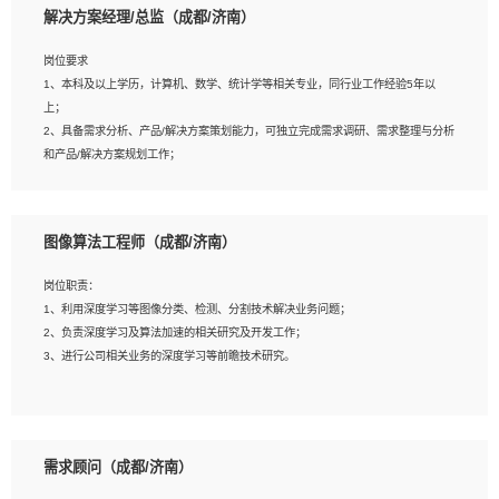
解决方案经理/总监（成都/济南）
岗位要求
岗位要求：
1、本科及以上学历，计算机、数学、统计学等相关专业，同行业工作经验5年以
1、全日制统招本科及以上学历，计算机相关专业毕业，5年以上开发工作经验；
上；
2、具有扎实的java编程功底和良好的编码习惯，有分布式、多线程及高并发系统开
2、具备需求分析、产品/解决方案策划能力，可独立完成需求调研、需求整理与分析
发经验和性能调优经验尤佳；熟悉JVM调优；掌握基础中间件、基础架构方案和云
和产品/解决方案规划工作；
平台、云产品功能特性，熟练使用相关平台的功能和了解其背后实现机制；
3、逻辑缜密，对用户产品/解决方案体验敏感，对数据敏感，有产品/解决方案意
3、精通主流开发框架经验，精通一门主流开发语言；熟悉主流开源框架源码；
识，有主见，以数据为驱动，以结果为导向；
4、具有一定的大中型项目参与经验，有中间件、基础组件和框架的研发经验，具备
4、具有丰富的AI产品/解决方案解决方案经验，能够针对客户的需求，快速响应输出
研发管理流程建设经验；
图像算法工程师（成都/济南）
相关的解决方案，包括视频分析、图像识别、NLP、OCR、机器学习等；
5、熟悉Spring、Mybatis等开源框架和常用apache组件,熟悉Web服务端开发的各
5、具备AI技术背景，掌握TensorFlow、PyTorch、Spark MLlib、SK-Learn等常见
种常用框架和技术Springboot、Shiro、springcloud等；熟悉Linux常用命令和了解
岗位职责：
AI算法框架，对人脸识别、目标检测、图像识别、OCR、NLP等AI算法有深刻理
常用脚本语言，较丰富的线上系统运维经验，复杂问题排查思路清晰。
1、利用深度学习等图像分类、检测、分割技术解决业务问题；
解。具有AI平台级产品/解决方案从业经验者优先。具有大数据技术背景者优先；
2、负责深度学习及算法加速的相关研究及开发工作；
6、具备良好的客户意识与沟通能力，善于学习思考、创新与团队协作，认真负责、
3、进行公司相关业务的深度学习等前瞻技术研究。
执行力与抗压力强。
岗位要求：
1、统招本科以上学历，图形图像、计算机或数学相关专业；
需求顾问（成都/济南）
2、2年以上图像处理开发经验，熟悉python和spark开发；
3、熟练使用TensorFlow、Theano、Keras 及 Caffe 任意一种主流深度学习框架搭