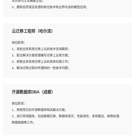
本分类与文本摘要生成；
5、沟通表达能力强，具备团队协作能力。
3、跟踪自然语言处理的前沿技术和业界先进的模型应用；
4、负责问答系统的搭建和知识图谱的建立；
云迁移工程师（哈尔滨）
岗位要求：
1、1年及以上自然语言处理方向研究或工作经验，统招本科及以上学历；
岗位职责：
2、熟悉tensorflow，keras，pytorch等常规深度学习框架，快速根据客户需求实现
1、承担业务系统迁移上云的技术咨询服务；
有效的模型；
2、配合解决方案经理编写迁移上云类方案；
3、熟悉掌握至少一种编程语言，如：Python，Java；
3、统管业务系统迁移上云的具体实施工作；
4、 熟悉NLP相关算法与实现；
4、解决迁移过程中所遇到的一些技术问题；
5、至少有一次及以上问答系统的项目实践，熟悉问答系统全流程开发者优先；
6、有较强的问题分析和处理能力，良好的团队合作意识；
7、 参与过相关竞赛或科研项目者优先。
岗位要求：
开源数据库DBA（成都）
1、专科及以上学历，三年以上工作经验，计算机等相关专业；
2、具备常见业务系统资源评估、部署优化和故障排查的能力；
岗位职责：
3、熟悉常见操作系统、存储、网络、 IO 等相关原理；
1、熟悉常见的开源数据库相关解决方案。
4、具有迁移工具实操经验，具备P2V、V2V迁移能力；
2、进行现场服务，包括数据迁移、数据库容灾、性能调优、系统建设、故障处理、
5、熟练华为、VMware虚拟化、云计算及云存储技术；
数据救援等工作。
6、熟悉主流数据库、应用服务器、中间件部署架构和运维方法；
7、具备资源池迁移、应用及数据迁移、异构数据迁移相关经验；