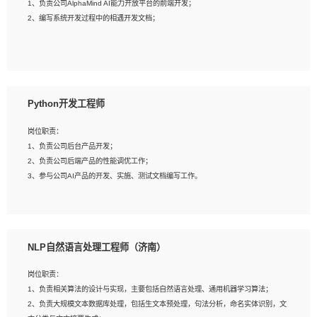
1、负责公司AlphaMind AI能力开放平台的前端开发；
3、具备良好的交流协调能力，有较强的责任感、工作积极主动；
2、编写系统开发过程中的相遇开发文档；
4、有较强的系统需求分析、文档编写能力、沟通能力；
5、具备与多团队合作的经验，良好团队协作精神；
岗位要求：
1、全日制本科及以上学历，计算机相关专业毕业，一年以上前端开发工作经验；
2、熟练掌握HTML、CSS、JavaScript等web相关技术；
Python开发工程师
3、熟悉react/vue/angular任何一种前端框架，熟悉react优先；
4、熟悉webpack配置和git操作；
岗位职责：
5、善于沟通，具有团队意识；
1、负责公司后台产品开发；
2、负责公司后端产品的性能调优工作；
3、参与公司AI产品的开发、实施、测试文档编写工作。
岗位要求:
1、计算机相关专业，本科及以上学历，2年以上后端开发经验，有过运营商项目经
NLP自然语言处理工程师（济南）
验的更佳；
2、熟练python编程语言，熟悉服务端开发流程，熟悉常见的算法和数据结构；
岗位职责：
3、熟悉数据库开发，熟悉Mysql、Oracle、MongoDb数据库应用开发其中一种；
1、负责相关算法的设计与实现，主要包括自然语言处理、通用机器学习算法；
4、熟悉Python Wed框架（Django/Flask...）代码能力优秀，熟悉编码规范和具备
2、负责大规模文本数据库处理，包括生文本预处理，句法分析，命名实体识别，文
良好的文档编写能力）；