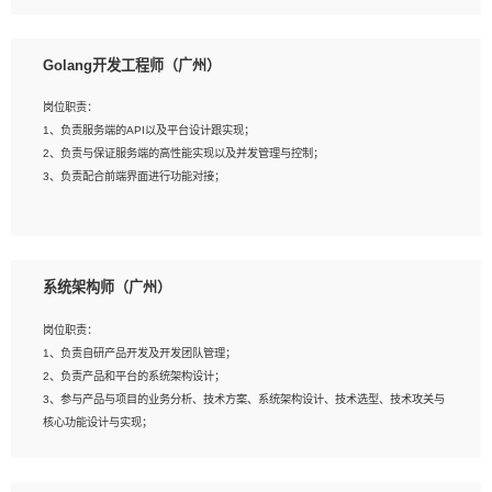
8、具有HCIE/H3CIE/VMware/阿里云等云计算方向认证者优先；
岗位要求：
1、本科以上相关专业毕业，拥有三年以上相关数据工作经验经验。
Golang开发工程师（广州）
2、熟悉PostgreSQL、redis、MongoDB、ElasticSearch等开源数据库运维管理，
拥有开发经验优先。
岗位职责：
3、熟悉Oracle、MySQL、SQLServer中一种或多种优先。
1、负责服务端的API以及平台设计跟实现；
4、熟悉Hadoop、HBASE、Spark等大数据平台优先。
2、负责与保证服务端的高性能实现以及并发管理与控制；
5、熟悉linux或任意一种unix操作系统，如有较强操作系统侧工作经验者优先。
3、负责配合前端界面进行功能对接；
6、具备丰富的项目实施经验，较强的自我学习能力。
7、责任心强，为人友好，沟通能力强，具有良好的团队意识。
岗位要求：
1、本科及以上学历，计算机相关专业；
系统架构师（广州）
2、1年以上Golang开发工作经验，能独立完成相应项目开发；
3、基础扎实、熟悉数据结构与算法，熟悉多线程、多进程、IO复用等并发编程思维
岗位职责：
与实现，熟悉常用开源框架及设计模式；
1、负责自研产品开发及开发团队管理；
4、熟悉Golang、连接池、消息队列等组件使用、熟悉后端开发、测试、调试流程
2、负责产品和平台的系统架构设计；
跟工具使用；
3、参与产品与项目的业务分析、技术方案、系统架构设计、技术选型、技术攻关与
5、对技术有激情，喜欢钻研，能快速接受和掌握新技术，学习能力和工作责任心
核心功能设计与实现；
强，良好的沟通表达能力和团队协作能力。
4、根据业务及技术发展，做前瞻性的技术分析、研究及应用；
5、根据业务架构设计与业务需求，上接业务设计下接系统设计，编写系统概要设
计，指导技术骨干进行系统详细设计。