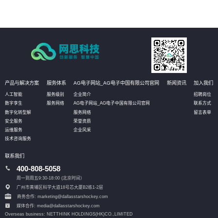
产品与解决方案
服务体系
AG电子网站_AG电子中国有限公司官网
新闻资讯
加入我们
人工智能
服务级别
企业简介
招聘岗位
数字孪生
服务网络
AG电子网站_AG电子中国有限公司官网
联系方式
数字化转型解
服务网络
留言表单
安全服务
荣誉资质
运维服务
企业风采
技术咨询服务
联系我们
400-808-5058
周一到周五9:30-18:00 (北京时间）
广州市黄埔区科学大道18号芯大厦B2栋1-2层
商务合作: marketing@dallasstarshockey.com
媒体合作: media@dallasstarshockey.com
Overseas business: NETTHINK HOLDINGS(HK)CO.,LIMITED