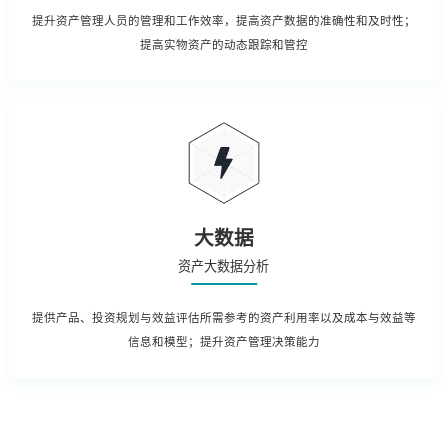
提升资产管理人员的管理和工作效率，提高资产数据的准确性和及时性；
提高实物资产的动态跟踪和管控
大数据
资产大数据分析
提供产品、投资规划与效益评估所需参考的资产利用率以及成本与效益等
信息和模型；提升资产管理决策能力