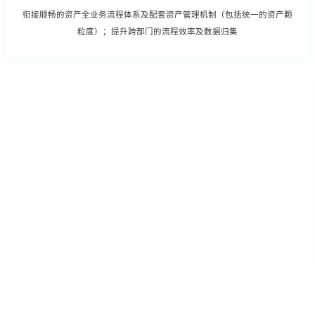
衔接顺畅的资产全业务流程体系及配套资产管理机制（包括统一的资产颗
粒度）；提升跨部门的流程效率及数据归集