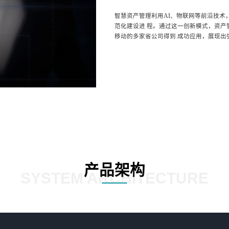
智慧资产管理利用AI、物联网等前沿技术
范化建设进 程。通过这一创新模式，资
移动的多家省公司得到 成功应用，展现出
产品架构
SYSTEM ARCHITECTURE