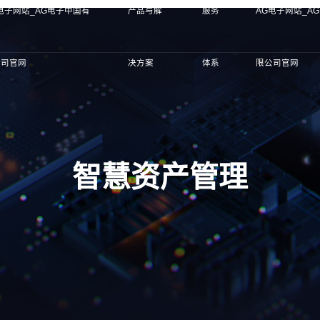
电子网站_AG电子中国有
产品与解
服务
AG电子网站_A
公司官网
决方案
体系
限公司官网
智慧资产管理