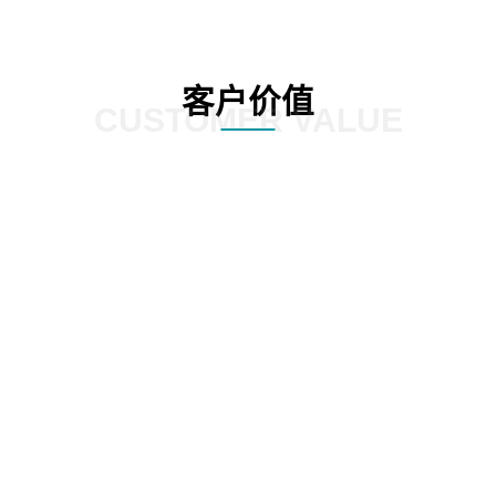
客户价值
CUSTOMER VALUE
持手段，提升企
建立资产多维度数据规范体系，多角
建立资产成本
水平，提升资产
度提供资产信息数据
深入
力
2
03