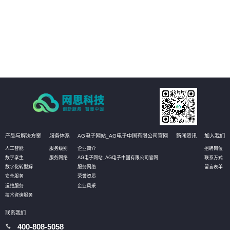
03
遵守国际标准和最佳实践，提供相应的数据管理方案，确保数据能够实现有效
的备份、恢复和保护，防止不必要的数据损失。
04
提供全方位的数据库管理服务，包括数据库设计、部署、监控、维护和优化等
环节，确保数据库系统的稳定运行，提高业务可用性和数据安全。
产品与解决方案
服务体系
AG电子网站_AG电子中国有限公司官网
新闻资讯
加入我们
人工智能
服务级别
企业简介
招聘岗位
数字孪生
服务网络
AG电子网站_AG电子中国有限公司官网
联系方式
数字化转型解
服务网络
留言表单
安全服务
荣誉资质
运维服务
企业风采
技术咨询服务
联系我们
400-808-5058