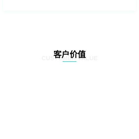
客户价值
CUSTOMER VALUE
01
根据客户不同的需求提供不同的数据库管理方案，针对客户现有数据库系统的
特点和运维要求，提供定制化的解决方案，帮助客户实现业务目标和持续优
化。
02
提供自动化和智能化的运维服务，提高运维效率，减少人力投入和运维成本，
并且通过系统性能和安全风险预警等方式帮助运维人员提前解决潜在问题，提
高系统安全稳定性。