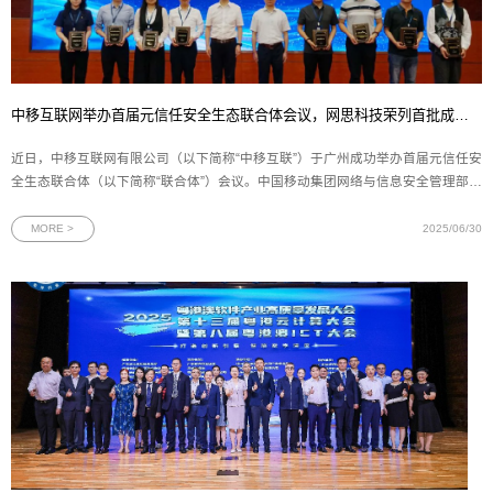
中移互联网举办首届元信任安全生态联合体会议，网思科技荣列首批成员单位
近日，中移互联网有限公司（以下简称“中移互联”）于广州成功举办首届元信任安
全生态联合体（以下简称“联合体”）会议。中国移动集团网络与信息安全管理部、
政企事业部以及广东移动等12家省公司、5家专业公司的领导及业务骨干，16家
网络安全领域联合体成员单位代表齐聚羊城，围绕科技创新、产品融合、生态共
MORE >
2025/06/30
建等关键议题展