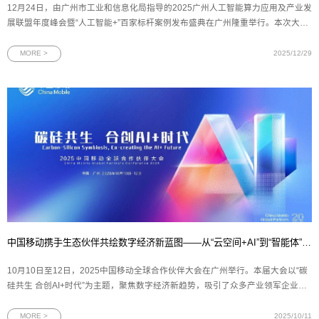
12月24日，由广州市工业和信息化局指导的2025广州人工智能算力应用及产业发
展联盟年度峰会暨“人工智能+”百家标杆案例发布盛典在广州隆重举行。本次大会
以“融合赋能 聚势突破”为主题，旨在推动广州人工智能产业的高质量发展，为行
业交流与合作搭建重要平台。网思科技荣膺广州市第三批“人工智能+”典型案例及
MORE >
2025/12/29
入选「百家案
中国移动携手生态伙伴共绘数字经济新蓝图——从“云空间+AI”到“智能体”，再到“数盾”可信流通
10月10日至12日，2025中国移动全球合作伙伴大会在广州举行。本届大会以“碳
硅共生 合创AI+时代”为主题，聚焦数字经济新趋势，吸引了众多产业领军企业与
技术创新者的参与。作为中国移动在数字生活与数据要素领域的重要创新主体，
中移互联网有限公司连续发布多项战略合作与产品成果——中国移动云盘携手新
MORE >
2025/10/11