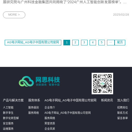
展研究院与广州科技金融集团共同揭晓了“2024广州人工智能创新发展榜单”。网
思科技凭借其在人工智能领域的卓越成就，三度荣登该榜单，并荣获“最具市场价
值企业”称号，充分展现其在人工智能创新应用场景中的示范引领作用。图为网思
MORE >
2025/02/28
科技荣获“最具市
AG电子网站_AG电子中国有限公司官网
1
2
3
4
5
···
尾页
产品与解决方案
服务体系
AG电子网站_AG电子中国有限公司官网
新闻资讯
加入我们
人工智能
服务级别
企业简介
招聘岗位
数字孪生
服务网络
AG电子网站_AG电子中国有限公司官网
联系方式
数字化转型解
服务网络
留言表单
安全服务
荣誉资质
运维服务
企业风采