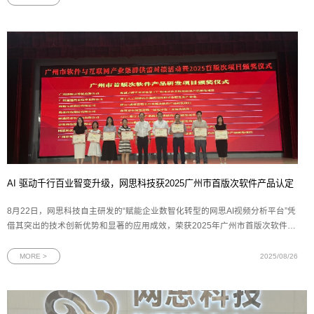
浪微博发布“云空间
AI 驱动千行百业智变升级，网思科技获2025广州市首版次软件产品认定
8月22日，网思科技自主研发的“赋能企业数智化转型的网思AI视频分析平台”凭
借其突出的技术创新优势和显著的应用成效，荣获2025年广州市首版次软件产
品认定。这一殊荣不仅是对网思科技技术创新能力的高度认可，更是对网思科
技多年来坚持自主研发、深耕数智化领域的有力见证。图为网思科技代表（右
MORE >
2025/08/26
二）上台领奖广州市工业和信