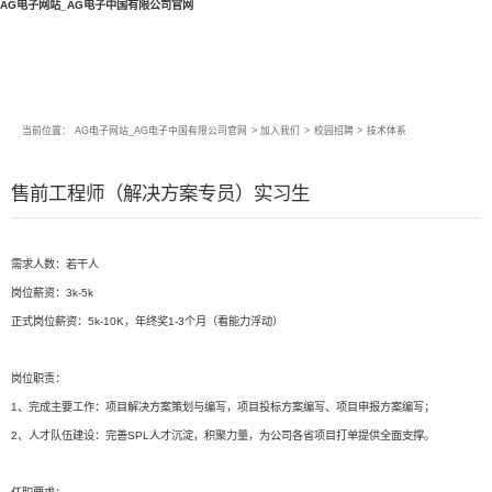
AG电子网站_AG电子中国有限公司官网
当前位置：
AG电子网站_AG电子中国有限公司官网
>
加入我们
>
校园招聘
>
技术体系
售前工程师（解决方案专员）实习生
需求人数：若干人
岗位薪资：3k-5k
正式岗位薪资：5k-10K，年终奖1-3个月（看能力浮动）
岗位职责：
1、完成主要工作：项目解决方案策划与编写，项目投标方案编写、项目申报方案编写；
2、人才队伍建设：完善SPL人才沉淀，积聚力量，为公司各省项目打单提供全面支撑。